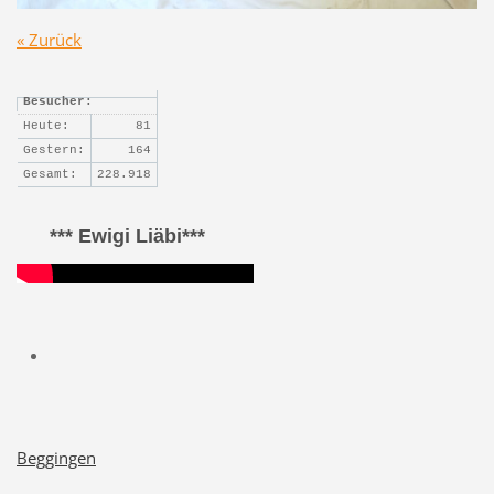
« Zurück
Besucher:
Heute:
81
Gestern:
164
Gesamt:
228.918
*** Ewigi Liäbi***
Beggingen