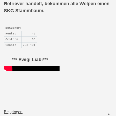
Retriever handelt, bekommen alle Welpen einen
SKG Stammbaum.
Besucher:
Heute:
42
Gestern:
68
Gesamt:
228.401
*** Ewigi Liäbi***
Beggingen