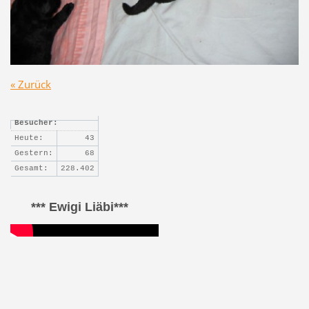
« Zurück
Besucher:
Heute:
43
Gestern:
68
Gesamt:
228.402
*** Ewigi Liäbi***