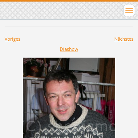
Voriges
Nächstes
Diashow