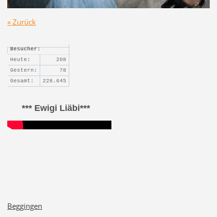
« Zurück
Besucher:
Heute:
208
Gestern:
78
Gesamt:
228.645
*** Ewigi Liäbi***
Beggingen