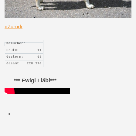
« Zurück
Besucher:
Heute:
11
Gestern:
68
Gesamt:
228.370
*** Ewigi Liäbi***