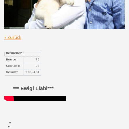
« Zurück
Besucher:
Heute:
75
Gestern:
68
Gesamt:
228.434
*** Ewigi Liäbi***