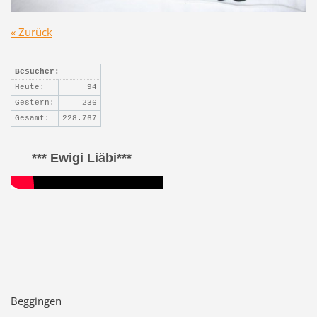
« Zurück
Besucher:
Heute:
94
Gestern:
236
Gesamt:
228.767
*** Ewigi Liäbi***
Beggingen