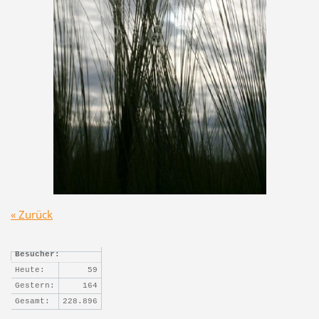
« Zurück
Besucher:
Heute:
59
Gestern:
164
Gesamt:
228.896