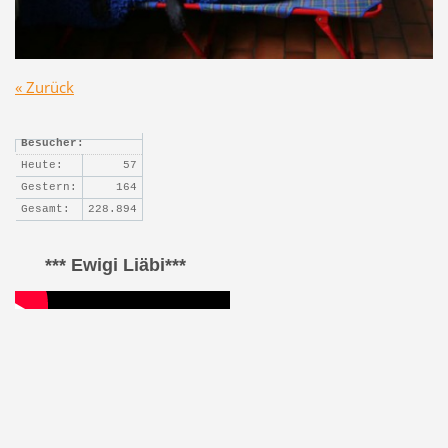
« Zurück
Besucher:
Heute:
57
Gestern:
164
Gesamt:
228.894
*** Ewigi Liäbi***