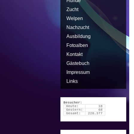
Hunde
Zucht
Welpen
Nachzucht
Ausbildung
Fotoalben
Kontakt
Gästebuch
Impressum
Links
Besucher:
Heute:
18
Gestern:
68
Gesamt:
228.377