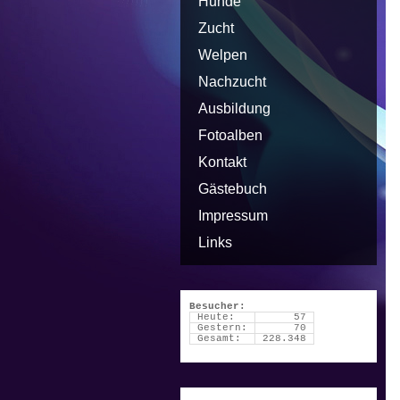
Hunde
Zucht
Welpen
Nachzucht
Ausbildung
Fotoalben
Kontakt
Gästebuch
Impressum
Links
Besucher:
Heute:
57
Gestern:
70
Gesamt:
228.348