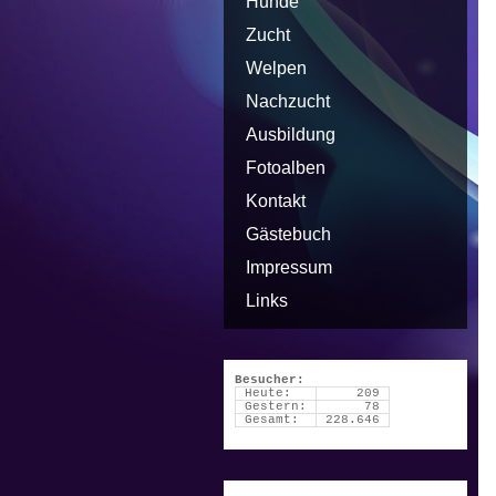
Hunde
Zucht
Welpen
Nachzucht
Ausbildung
Fotoalben
Kontakt
Gästebuch
Impressum
Links
Besucher:
Heute:
209
Gestern:
78
Gesamt:
228.646