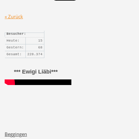
« Zurück
Besucher:
Heute:
15
Gestern:
68
Gesamt:
228.374
*** Ewigi Liäbi***
Beggingen