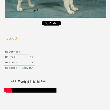
« Zurück
Besucher:
Heute:
17
Gestern:
78
Gesamt:
228.454
*** Ewigi Liäbi***