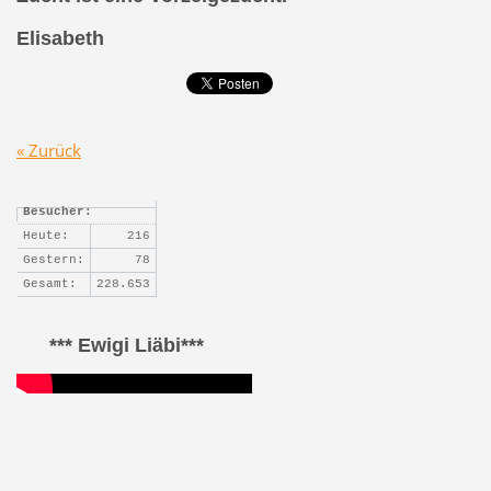
Elisabeth
« Zurück
Besucher:
Heute:
216
Gestern:
78
Gesamt:
228.653
*** Ewigi Liäbi***