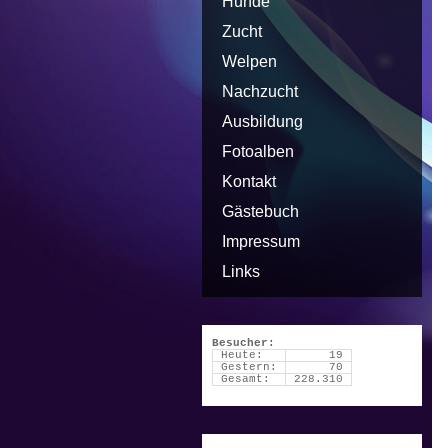
Hunde
Zucht
Welpen
Nachzucht
Ausbildung
Fotoalben
Kontakt
Gästebuch
Impressum
Links
Besucher:
Heute:
19
Gestern:
70
Gesamt:
228.310