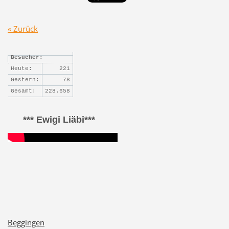
« Zurück
Besucher:
Heute:
221
Gestern:
78
Gesamt:
228.658
*** Ewigi Liäbi***
Beggingen