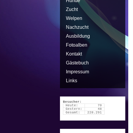
Hunde
Zucht
Welpen
Nachzucht
Ausbildung
Fotoalben
Kontakt
Gästebuch
Impressum
Links
Besucher:
Heute:
70
Gestern:
48
Gesamt:
228.291