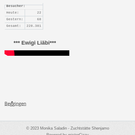
Besucher:
Heute:
22
Gestern:
68
Gesamt:
228.381
*** Ewigi Liäbi***
Beggingen
© 2023 Monika Saladin - Zuchtstätte Shenjamo
Powered by misterCizzy