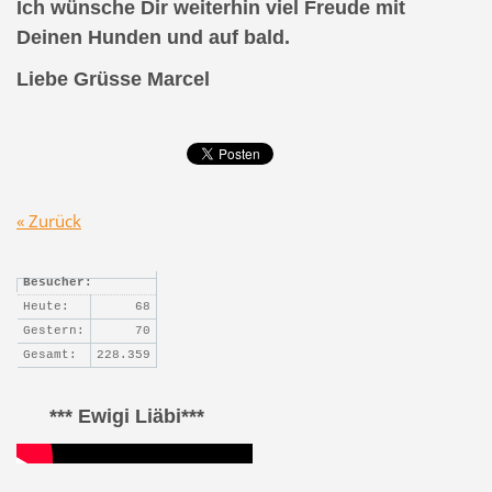
Ich wünsche Dir weiterhin viel Freude mit
Deinen Hunden und auf bald.
Liebe Grüsse Marcel
« Zurück
Besucher:
Heute:
68
Gestern:
70
Gesamt:
228.359
*** Ewigi Liäbi***