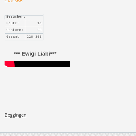
Besucher:
Heute:
10
Gestern:
68
Gesamt:
228.369
*** Ewigi Liäbi***
Beggingen