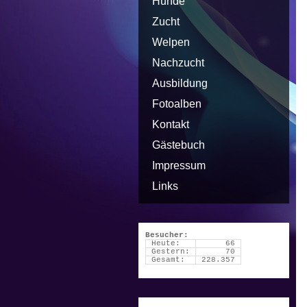
Hunde
Zucht
Welpen
Nachzucht
Ausbildung
Fotoalben
Kontakt
Gästebuch
Impressum
Links
Besucher:
Heute:
66
Gestern:
70
Gesamt:
228.357