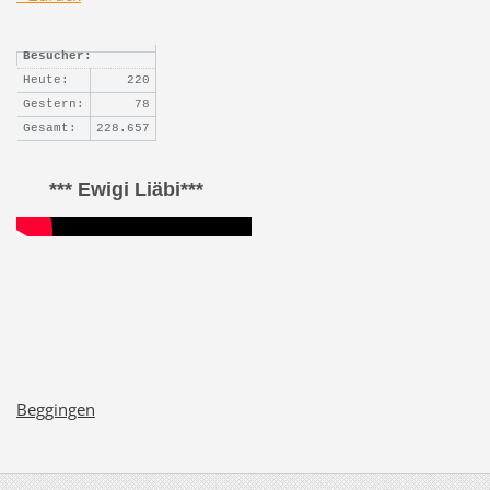
Besucher:
Heute:
220
Gestern:
78
Gesamt:
228.657
*** Ewigi Liäbi***
Beggingen