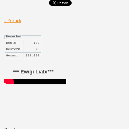
« Zurück
Besucher:
Heute:
189
Gestern:
78
Gesamt:
228.626
*** Ewigi Liäbi***