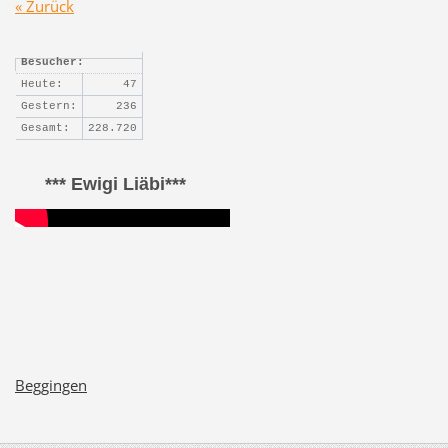
« Zurück
Besucher:
Heute:
47
Gestern:
236
Gesamt:
228.720
*** Ewigi Liäbi***
Beggingen