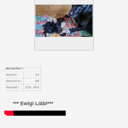
Besucher:
Heute:
44
Gestern:
68
Gesamt:
228.403
*** Ewigi Liäbi***