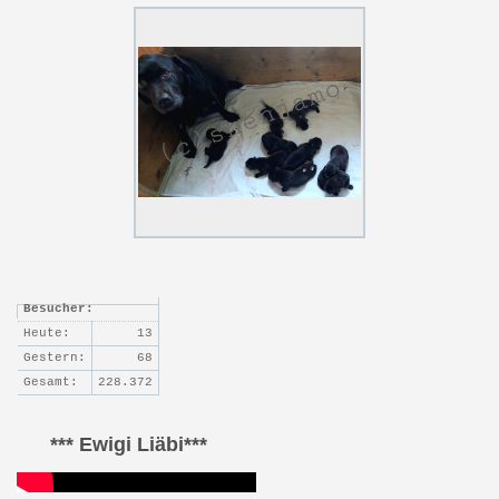
Besucher:
Heute:
13
Gestern:
68
Gesamt:
228.372
*** Ewigi Liäbi***