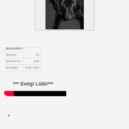
Besucher:
Heute:
11
Gestern:
236
Gesamt:
228.684
*** Ewigi Liäbi***