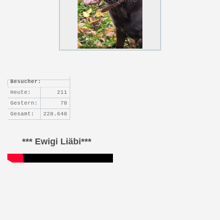
Besucher:
Heute:
211
Gestern:
78
Gesamt:
228.648
*** Ewigi Liäbi***