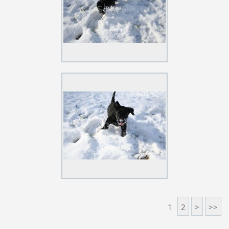
1
2
>
>>