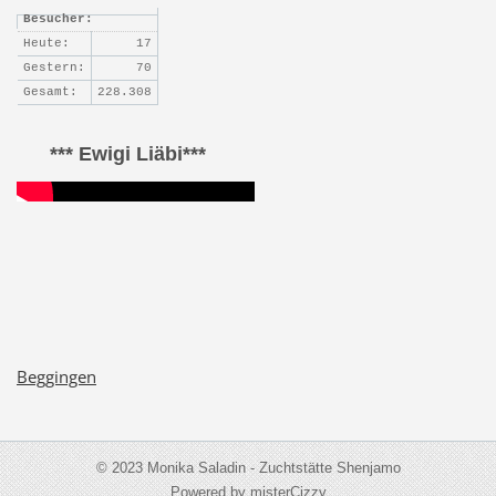
Besucher:
Heute:
17
Gestern:
70
Gesamt:
228.308
*** Ewigi Liäbi***
Beggingen
© 2023 Monika Saladin - Zuchtstätte Shenjamo
Powered by misterCizzy