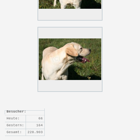
Besucher:
Heute:
66
Gestern:
164
Gesamt:
228.903