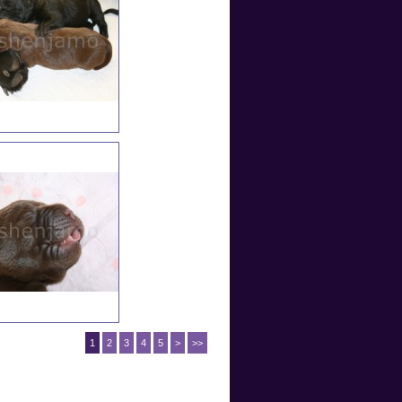
1
2
3
4
5
>
>>