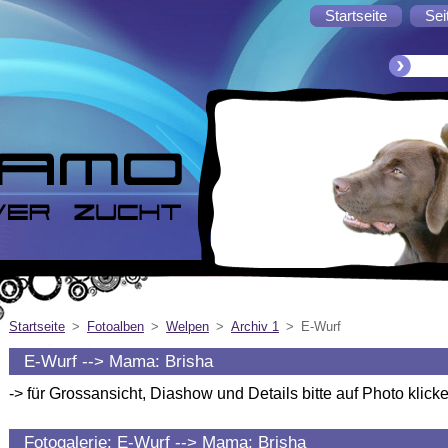
Startseite
Sei
Startseite
>
Fotoalben
>
Welpen
>
Archiv 1
>
E-Wurf
E-Wurf --> Mama: Brisha
-> für Grossansicht, Diashow und Details bitte auf Photo klicke
Fotogalerie: E-Wurf --> Mama: Brisha