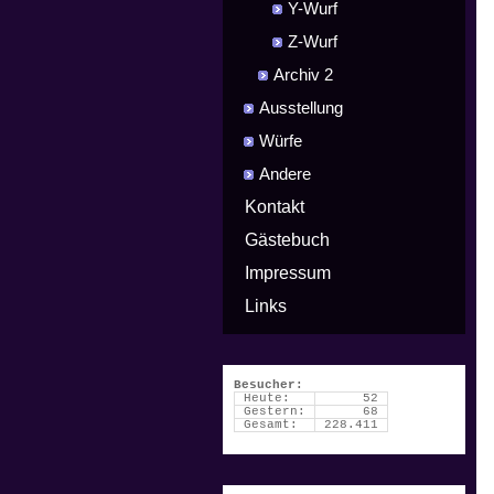
Y-Wurf
Z-Wurf
Archiv 2
Ausstellung
Würfe
Andere
Kontakt
Gästebuch
Impressum
Links
Besucher:
Heute:
52
Gestern:
68
Gesamt:
228.411