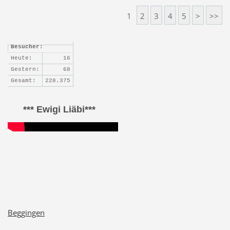
1
2
3
4
5
>
>>
Besucher:
Heute:
16
Gestern:
68
Gesamt:
228.375
*** Ewigi Liäbi***
Beggingen