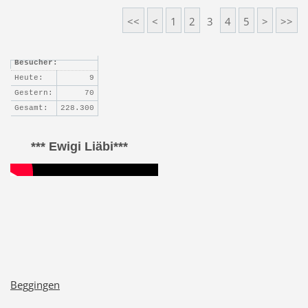
<<
<
1
2
3
4
5
>
>>
Besucher:
Heute:
9
Gestern:
70
Gesamt:
228.300
*** Ewigi Liäbi***
Beggingen