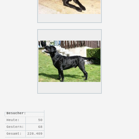
Besucher:
Heute:
50
Gestern:
68
Gesamt:
228.409