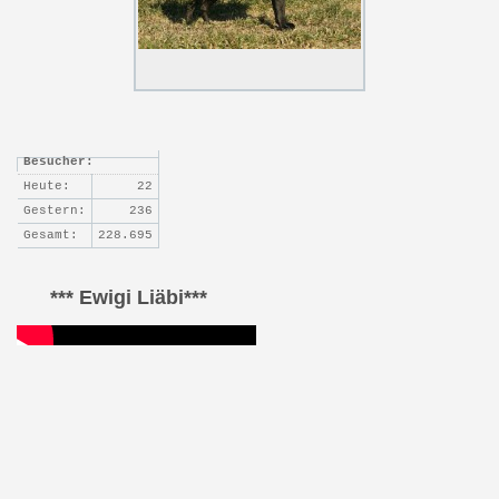
Besucher:
Heute:
22
Gestern:
236
Gesamt:
228.695
*** Ewigi Liäbi***