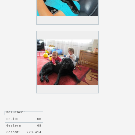
Besucher:
Heute:
55
Gestern:
68
Gesamt:
228.414