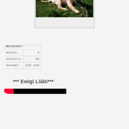
Besucher:
Heute:
9
Gestern:
68
Gesamt:
228.368
*** Ewigi Liäbi***