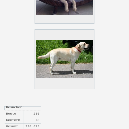
Besucher:
Heute:
236
Gestern:
78
Gesamt:
228.673