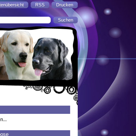
tenübersicht
RSS
Drucken
n...
oose