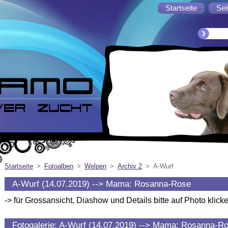
Startseite
Sei
Startseite
>
Fotoalben
>
Welpen
>
Archiv 2
>
A-Wurf
A-Wurf (14.07.2019) --> Mama: Rosanna-Rose
-> für Grossansicht, Diashow und Details bitte auf Photo klicke
Fotogalerie: A-Wurf (14.07.2019) --> Mama: Rosanna-R