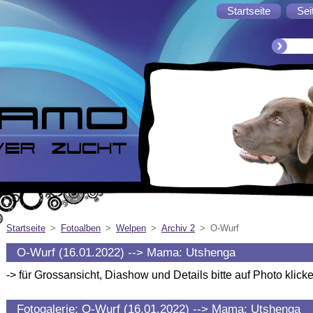
Startseite
Sei
Startseite
>
Fotoalben
>
Welpen
>
Archiv 2
>
O-Wurf
O-Wurf (16.01.2022) --> Mama: Utshenga
-> für Grossansicht, Diashow und Details bitte auf Photo klicke
Fotogalerie: O-Wurf (16.01.2022) --> Mama: Utshenga