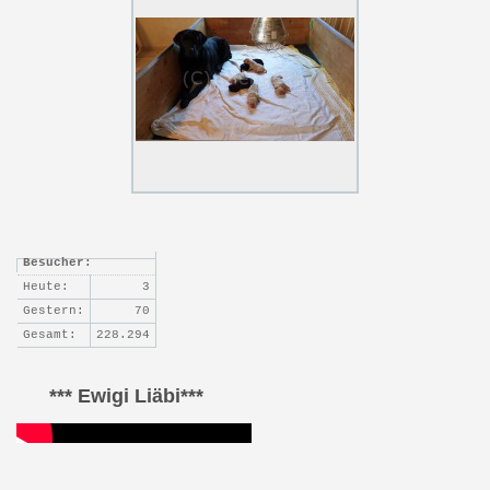
Besucher:
Heute:
3
Gestern:
70
Gesamt:
228.294
*** Ewigi Liäbi***