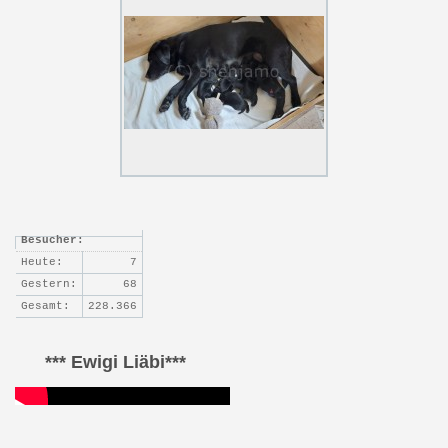
Besucher:
Heute:
7
Gestern:
68
Gesamt:
228.366
*** Ewigi Liäbi***