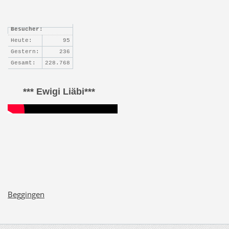
Besucher:
Heute:
95
Gestern:
236
Gesamt:
228.768
*** Ewigi Liäbi***
Beggingen